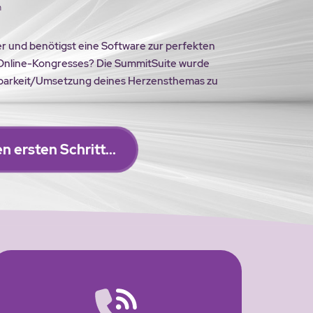
n
r und benötigst eine Software zur perfekten
 Online-Kongresses? Die SummitSuite wurde
chtbarkeit/Umsetzung deines Herzensthemas zu
 ersten Schritt... 