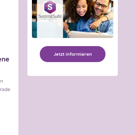
Jetzt informieren
ene
en
erade