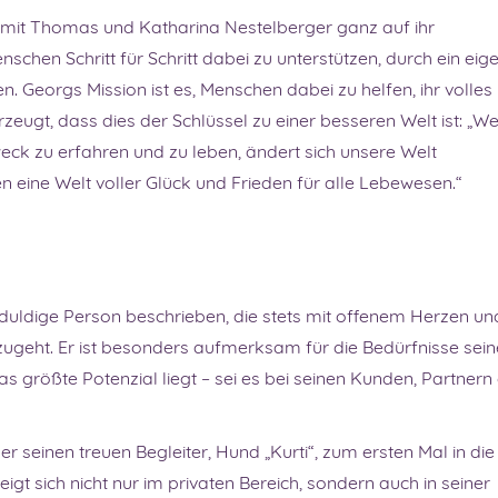
 mit Thomas und Katharina Nestelberger ganz auf ihr
schen Schritt für Schritt dabei zu unterstützen, durch ein eig
. Georgs Mission ist es, Menschen dabei zu helfen, ihr volles
rzeugt, dass dies der Schlüssel zu einer besseren Welt ist: „W
weck zu erfahren und zu leben, ändert sich unsere Welt
 eine Welt voller Glück und Frieden für alle Lebewesen.“
duldige Person beschrieben, die stets mit offenem Herzen un
ugeht. Er ist besonders aufmerksam für die Bedürfnisse sein
s größte Potenzial liegt – sei es bei seinen Kunden, Partnern
 seinen treuen Begleiter, Hund „Kurti“, zum ersten Mal in die
igt sich nicht nur im privaten Bereich, sondern auch in seiner