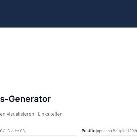
is-Generator
n visualisieren · Links teilen
Postfix
: [GOLD oder GD]
(optional) Beispiel: [202